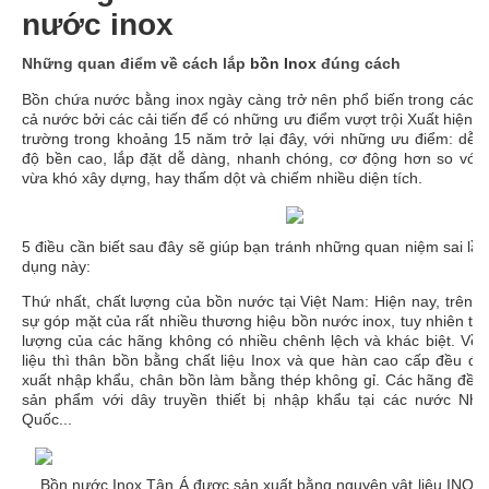
nước inox
Những quan điểm về cách lắp
bồn Inox
đúng cách
Bồn chứa nước bằng inox ngày càng trở nên phổ biến trong các gi
cả nước bởi các
cải tiến để có những ưu điểm vượt trội Xuất hiện nh
trường trong khoảng 15 năm trở lại đây, với những ưu điểm: dễ 
độ bền cao, lắp đặt dễ dàng, nhanh chóng, cơ động hơn so với 
vừa khó xây dựng, hay thấm dột và chiếm nhiều diện tích.
5 điều cần biết sau đây sẽ giúp bạn tránh những quan niệm sai lầm
dụng này:
Thứ nhất, chất lượng của bồn nước tại Việt Nam: Hiện nay, trên th
sự góp mặt của rất nhiều thương hiệu bồn nước inox, tuy nhiên thự
lượng của các hãng không có nhiều chênh lệch và khác biệt. Về
liệu thì thân bồn bằng chất liệu Inox và que hàn cao cấp đều đ
xuất nhập khẩu, chân bồn làm bằng thép không gỉ. Các hãng đều 
sản phẩm với dây truyền thiết bị nhập khẩu tại các nước Nhậ
Quốc...
Bồn nước Inox Tân Á được sản xuất bằng nguyên vật liệu INOX