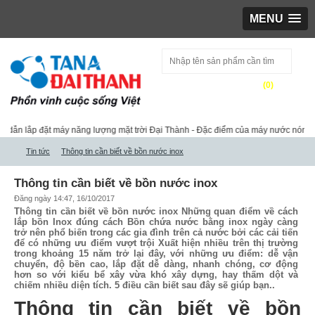
MENU
(
0
)
Tìm kiếm
ẫn lắp đặt máy năng lượng mặt trời Đại Thành
-
Đặc điểm của máy nước nóng NL
Tin tức
Thông tin cần biết về bồn nước inox
Thông tin cần biết về bồn nước inox
Đăng ngày 14:47, 16/10/2017
Thông tin cần biết về bồn nước inox Những quan điểm về cách
lắp bồn Inox đúng cách Bồn chứa nước bằng inox ngày càng
trở nên phổ biến trong các gia đình trên cả nước bởi các cải tiến
để có những ưu điểm vượt trội Xuất hiện nhiều trên thị trường
trong khoảng 15 năm trở lại đây, với những ưu điểm: dễ vận
chuyển, độ bền cao, lắp đặt dễ dàng, nhanh chóng, cơ động
hơn so với kiểu bể xây vừa khó xây dựng, hay thấm dột và
chiếm nhiều diện tích. 5 điều cần biết sau đây sẽ giúp bạn..
Thông tin cần biết về bồn