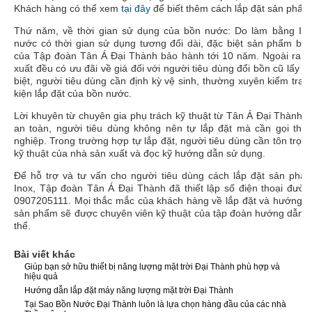
Khách hàng có thể xem
tại đây
để biết thêm cách lắp đặt sản phẩm
Thứ năm, về thời gian sử dụng của bồn nước: Do làm bằng Ino
nước có thời gian sử dụng tương đối dài, đặc biệt sản phẩm bồ
của Tập đoàn
Tân Á Đại Thành
bảo hành tới 10 năm. Ngoài ra, 
xuất đều có ưu đãi về giá đối với người tiêu dùng đổi bồn cũ lấy 
biệt, người tiêu dùng cần định kỳ vệ sinh, thường xuyên kiểm tra vị
kiện lắp đặt của bồn nước.
Lời khuyên từ chuyên gia phụ trách kỹ thuật từ
Tân Á Đại Thành
:
an toàn, người tiêu dùng không nên tự lắp đặt mà cần gọi thợ
nghiệp. Trong trường hợp tự lắp đặt, người tiêu dùng cần tôn trọn
kỹ thuật của nhà sản xuất và đọc kỹ hướng dẫn sử dụng.
Để hỗ trợ và tư vấn cho người tiêu dùng cách lắp đặt sản ph
Inox, Tập đoàn
Tân Á Đại Thành
đã thiết lập số điện thoại đườ
0907205111. Mọi thắc mắc của khách hàng về lắp đặt và hướng 
sản phẩm sẽ được chuyên viên kỹ thuật của tập đoàn hướng dẫn chi
thể.
Bài viết khác
Giúp bạn sở hữu thiết bị năng lượng mặt trời Đại Thành phù hợp và
hiệu quả
Hướng dẫn lắp đặt máy năng lượng mặt trời Đại Thành
Tại Sao Bồn Nước Đại Thành luôn là lựa chọn hàng đầu của các nhà