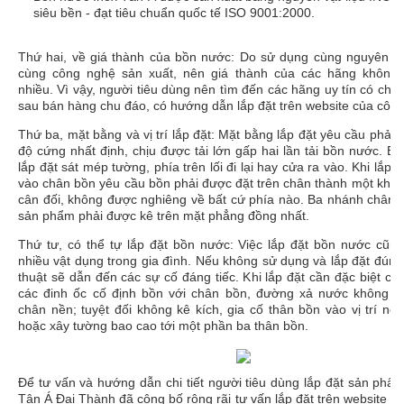
siêu bền - đạt tiêu chuẩn quốc tế ISO 9001:2000.
Thứ hai, về giá thành của bồn nước: Do sử dụng cùng nguyên li
cùng công nghệ sản xuất, nên giá thành của các hãng không 
nhiều. Vì vậy, người tiêu dùng nên tìm đến các hãng uy tín có chế
sau bán hàng chu đáo, có hướng dẫn lắp đặt trên website của công 
Thứ ba, mặt bằng và vị trí lắp đặt: Mặt bằng lắp đặt yêu cầu phải
độ cứng nhất định, chịu được tải lớn gấp hai lần tải bồn nước. Bạ
lắp đặt sát mép tường, phía trên lối đi lại hay cửa ra vào. Khi lắp 
vào chân bồn yêu cầu bồn phải được đặt trên chân thành một khối 
cân đối, không được nghiêng về bất cứ phía nào. Ba nhánh chân c
sản phẩm phải được kê trên mặt phẳng đồng nhất.
Thứ tư, có thể tự lắp đặt bồn nước: Việc lắp đặt bồn nước cũn
nhiều vật dụng trong gia đình. Nếu không sử dụng và lắp đặt đúng
thuật sẽ dẫn đến các sự cố đáng tiếc. Khi lắp đặt cần đặc biệt chú
các đinh ốc cố định bồn với chân bồn, đường xả nước không c
chân nền; tuyệt đối không kê kích, gia cố thân bồn vào vị trí ne
hoặc xây tường bao cao tới một phần ba thân bồn.
Để tư vấn và hướng dẫn chi tiết người tiêu dùng lắp đặt sản phẩ
Tân Á Đại Thành đã công bố rộng rãi tư vấn lắp đặt trên website c