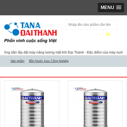
MENU
(
0
)
Tìm kiếm
ng dẫn lắp đặt máy năng lượng mặt trời Đại Thành
-
Đặc điểm của máy nước nón
Sản phẩm
Bồn Nước Inox Công Nghiệp
BỒN NƯỚC INOX CÔNG NGHIỆP