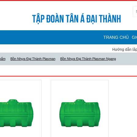
Hotline:
08.6272.2234 -0907.205.111
TRANG CHỦ
GI
Hướng dẫn lắp đặt má
hẩm
Bồn Nhựa Đại Thành Plasman
Bồn Nhựa Đại Thành Plasman Ngang
HỰA ĐẠI THÀNH PLASMAN NGANG