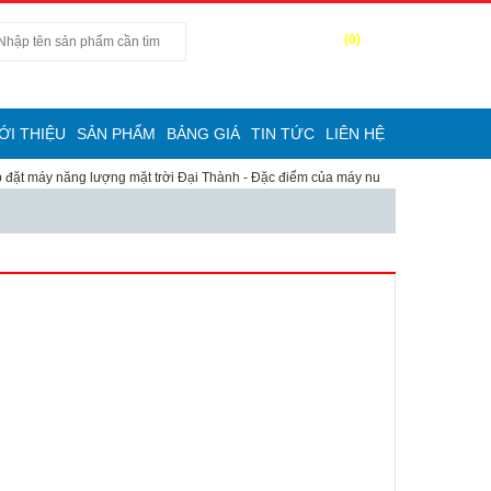
(
0
)
Tìm kiếm
ỚI THIỆU
SẢN PHẨM
BẢNG GIÁ
TIN TỨC
LIÊN HỆ
y năng lượng mặt trời Đại Thành
-
Đặc điểm của máy nước nóng NLMT Đại thành 