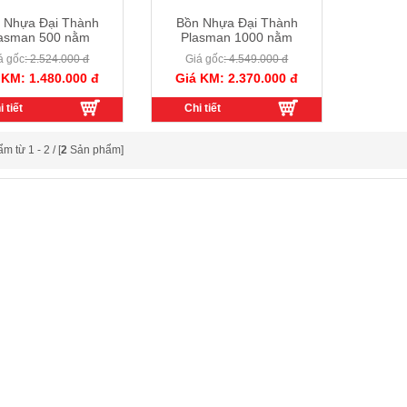
 Nhựa Đại Thành
Bồn Nhựa Đại Thành
asman 500 nằm
Plasman 1000 nằm
á gốc
: 2.524.000 đ
Giá gốc
: 4.549.000 đ
 KM: 1.480.000 đ
Giá KM: 2.370.000 đ
 tiết
Chi tiết
 từ 1 - 2 / [
2
Sản phẩm]